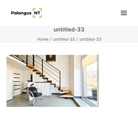
untitled-33
Home
untitled-33
untitled-33
Pradžia
Butai
Namai / Kotedžai
Žemės sklypai
Kontaktai