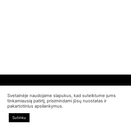
Svetainėje naudojame slapukus, kad suteiktume jums
© 2022 Palangos NT. Visos teisės saugomos
tinkamiausią patirtį, prisimindami jūsų nuostatas ir
pakartotinius apsilankymus.
Sutinku