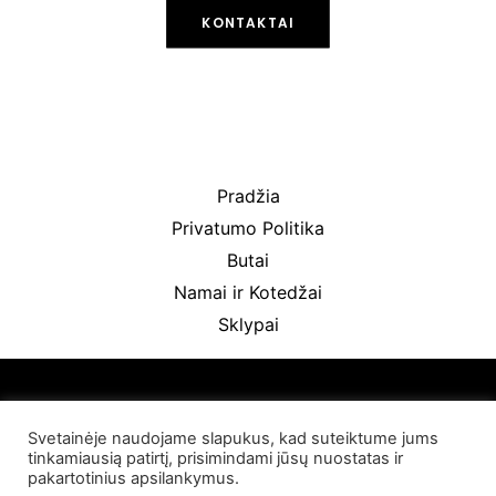
KONTAKTAI
Pradžia
Privatumo Politika
Butai
Namai ir Kotedžai
Sklypai
Svetainėje naudojame slapukus, kad suteiktume jums
© 2022 Palangos NT. Visos teisės saugomos
tinkamiausią patirtį, prisimindami jūsų nuostatas ir
pakartotinius apsilankymus.