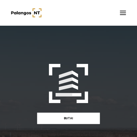
Pradžia
Butai
Namai / Kotedžai
Žemės sklypai
Kontaktai
BUTAI