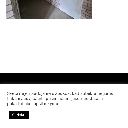
Svetainėje naudojame slapukus, kad suteiktume jums
© 2022 Palangos NT. Visos teisės saugomos
tinkamiausią patirtį, prisimindami jūsų nuostatas ir
pakartotinius apsilankymus.
Sutinku