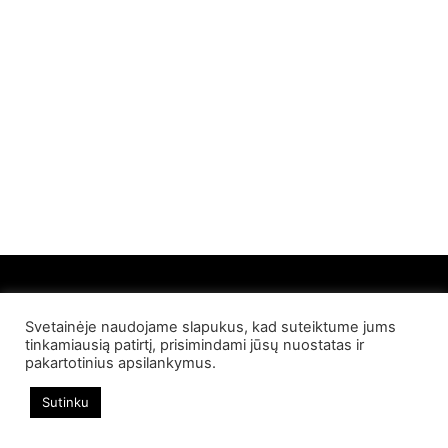
Svetainėje naudojame slapukus, kad suteiktume jums
© 2022 Palangos NT. Visos teisės saugomos
tinkamiausią patirtį, prisimindami jūsų nuostatas ir
pakartotinius apsilankymus.
Sutinku