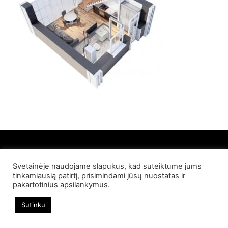
Svetainėje naudojame slapukus, kad suteiktume jums
© 2022 Palangos NT. Visos teisės saugomos
tinkamiausią patirtį, prisimindami jūsų nuostatas ir
pakartotinius apsilankymus.
Sutinku