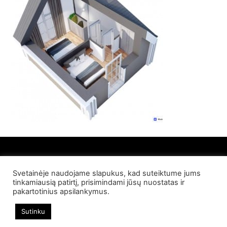
Svetainėje naudojame slapukus, kad suteiktume jums
© 2022 Palangos NT. Visos teisės saugomos
tinkamiausią patirtį, prisimindami jūsų nuostatas ir
pakartotinius apsilankymus.
Sutinku