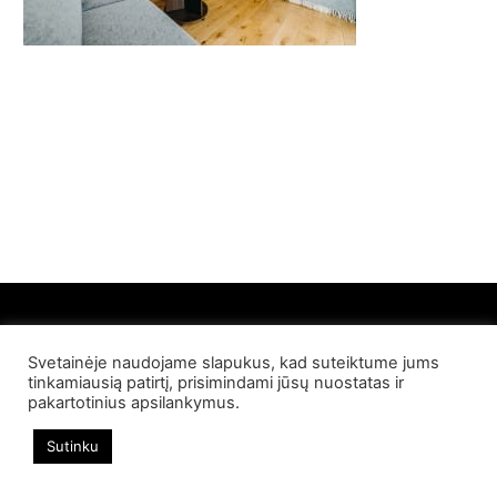
Svetainėje naudojame slapukus, kad suteiktume jums
© 2022 Palangos NT. Visos teisės saugomos
tinkamiausią patirtį, prisimindami jūsų nuostatas ir
pakartotinius apsilankymus.
Sutinku