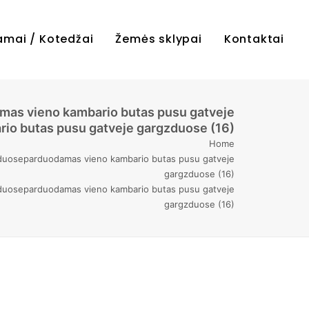
amai / Kotedžai
Žemės sklypai
Kontaktai
mas vieno kambario butas pusu gatveje
o butas pusu gatveje gargzduose (16)
Home
duoseparduodamas vieno kambario butas pusu gatveje
gargzduose (16)
duoseparduodamas vieno kambario butas pusu gatveje
gargzduose (16)