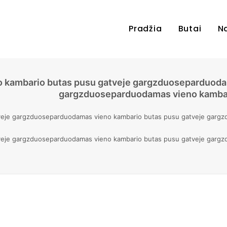
Pradžia
Butai
N
 kambario butas pusu gatveje gargzduoseparduoda
gargzduoseparduodamas vieno kambari
veje gargzduoseparduodamas vieno kambario butas pusu gatveje gargz
veje gargzduoseparduodamas vieno kambario butas pusu gatveje gargz