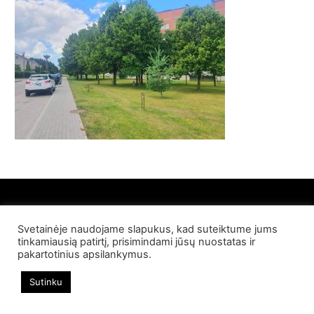
Svetainėje naudojame slapukus, kad suteiktume jums
© 2022 Palangos NT. Visos teisės saugomos
tinkamiausią patirtį, prisimindami jūsų nuostatas ir
pakartotinius apsilankymus.
Sutinku