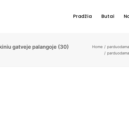
Pradžia
Butai
N
iniu gatveje palangoje (30)
Home
parduodamas
parduodamas