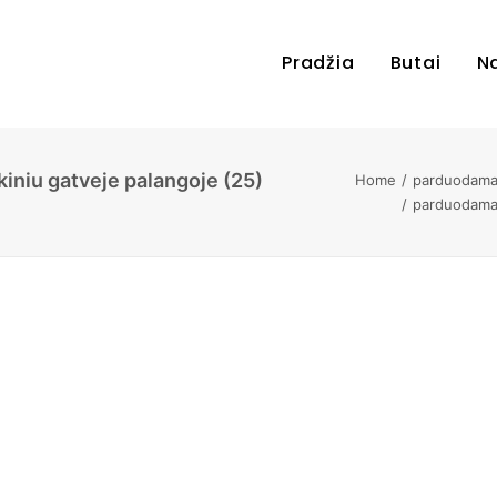
Pradžia
Butai
N
iniu gatveje palangoje (25)
Home
parduodamas
parduodamas