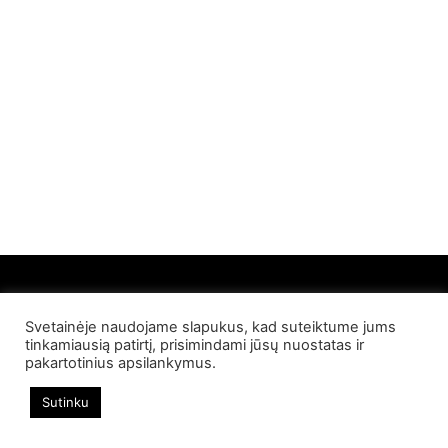
Svetainėje naudojame slapukus, kad suteiktume jums
© 2022 Palangos NT. Visos teisės saugomos
tinkamiausią patirtį, prisimindami jūsų nuostatas ir
pakartotinius apsilankymus.
Sutinku