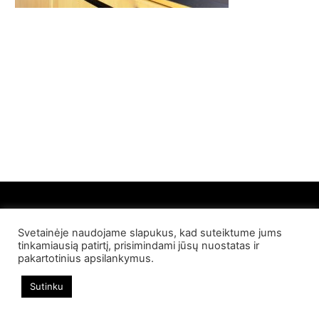
Svetainėje naudojame slapukus, kad suteiktume jums
© 2022 Palangos NT. Visos teisės saugomos
tinkamiausią patirtį, prisimindami jūsų nuostatas ir
pakartotinius apsilankymus.
Sutinku