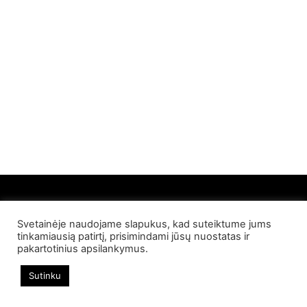
Svetainėje naudojame slapukus, kad suteiktume jums
© 2022 Palangos NT. Visos teisės saugomos
tinkamiausią patirtį, prisimindami jūsų nuostatas ir
pakartotinius apsilankymus.
Sutinku