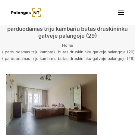
parduodamas triju kambariu butas druskininku
gatveje palangoje (29)
Pradžia
Home
parduodamas triju kambariu butas druskininku gatveje palangoje (29)
Butai
parduodamas triju kambariu butas druskininku gatveje palangoje (29)
Namai / Kotedžai
Žemės sklypai
Kontaktai