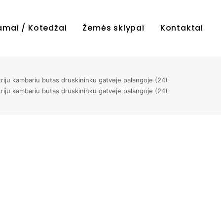
amai / Kotedžai
Žemės sklypai
Kontaktai
iju kambariu butas druskininku gatveje palangoje (24)
iju kambariu butas druskininku gatveje palangoje (24)