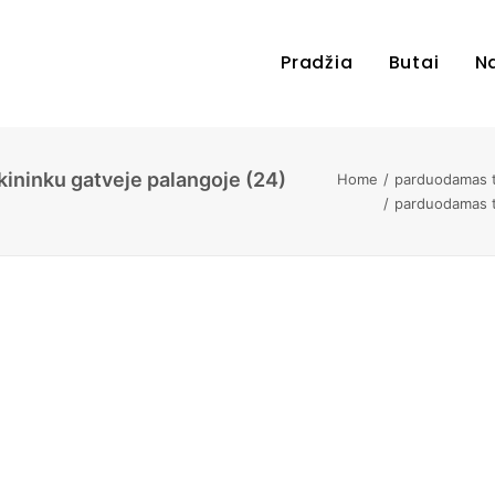
Pradžia
Butai
N
ininku gatveje palangoje (24)
Home
parduodamas tr
parduodamas tr