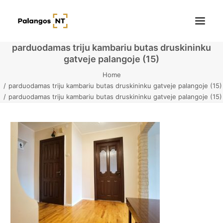
parduodamas triju kambariu butas druskininku
gatveje palangoje (15)
Pradžia
Home
parduodamas triju kambariu butas druskininku gatveje palangoje (15)
Butai
parduodamas triju kambariu butas druskininku gatveje palangoje (15)
Namai / Kotedžai
Žemės sklypai
Kontaktai