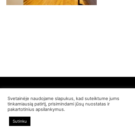
Svetainėje naudojame slapukus, kad suteiktume jums
© 2022 Palangos NT. Visos teisės saugomos
tinkamiausią patirtį, prisimindami jūsų nuostatas ir
pakartotinius apsilankymus.
Sutinku