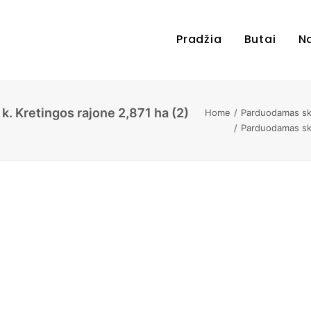
Pradžia
Butai
N
. Kretingos rajone 2,871 ha (2)
Home
Parduodamas skl
Parduodamas skl