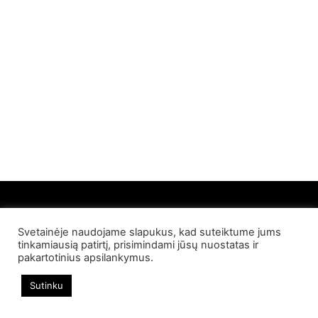
Svetainėje naudojame slapukus, kad suteiktume jums
© 2022 Palangos NT. Visos teisės saugomos
tinkamiausią patirtį, prisimindami jūsų nuostatas ir
pakartotinius apsilankymus.
Sutinku