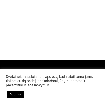
Svetainėje naudojame slapukus, kad suteiktume jums
© 2022 Palangos NT. Visos teisės saugomos
tinkamiausią patirtį, prisimindami jūsų nuostatas ir
pakartotinius apsilankymus.
Sutinku