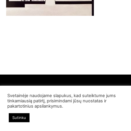
Svetainėje naudojame slapukus, kad suteiktume jums
© 2022 Palangos NT. Visos teisės saugomos
tinkamiausią patirtį, prisimindami jūsų nuostatas ir
pakartotinius apsilankymus.
Sutinku