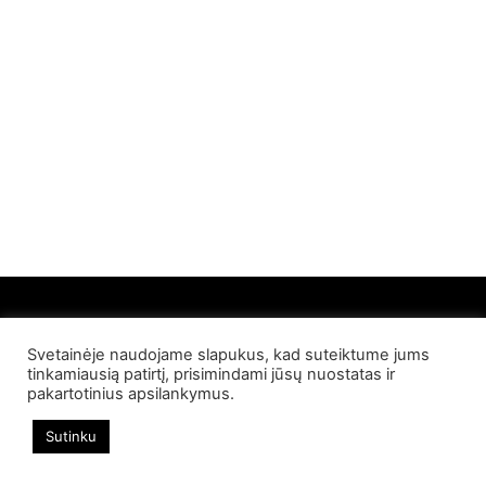
Svetainėje naudojame slapukus, kad suteiktume jums
© 2022 Palangos NT. Visos teisės saugomos
tinkamiausią patirtį, prisimindami jūsų nuostatas ir
pakartotinius apsilankymus.
Sutinku