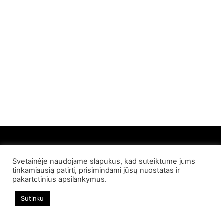
Svetainėje naudojame slapukus, kad suteiktume jums
© 2022 Palangos NT. Visos teisės saugomos
tinkamiausią patirtį, prisimindami jūsų nuostatas ir
pakartotinius apsilankymus.
Sutinku