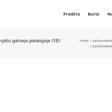
Pradžia
Butai
N
yklu gatveje palangoje (18)
Home
parduodamas
parduodamas