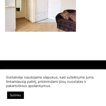
Svetainėje naudojame slapukus, kad suteiktume jums
© 2022 Palangos NT. Visos teisės saugomos
tinkamiausią patirtį, prisimindami jūsų nuostatas ir
pakartotinius apsilankymus.
Sutinku