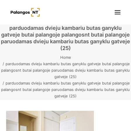
parduodamas dvieju kambariu butas ganyklu
gatveje butai palangoje palangosnt butai palangoje
Pradžia
paruodamas dvieju kambariu butas ganyklu gatveje
(25)
Butai
Home
parduodamas dvieju kambariu butas ganyklu gatveje butai palangoje
Namai / Kotedžai
palangosnt butai palangoje paruodamas dvieju kambariu butas ganyklu
gatveje (25)
Žemės sklypai
parduodamas dvieju kambariu butas ganyklu gatveje butai palangoje
palangosnt butai palangoje paruodamas dvieju kambariu butas ganyklu
Kontaktai
gatveje (25)