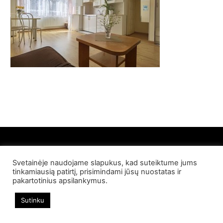
Svetainėje naudojame slapukus, kad suteiktume jums
© 2022 Palangos NT. Visos teisės saugomos
tinkamiausią patirtį, prisimindami jūsų nuostatas ir
pakartotinius apsilankymus.
Sutinku