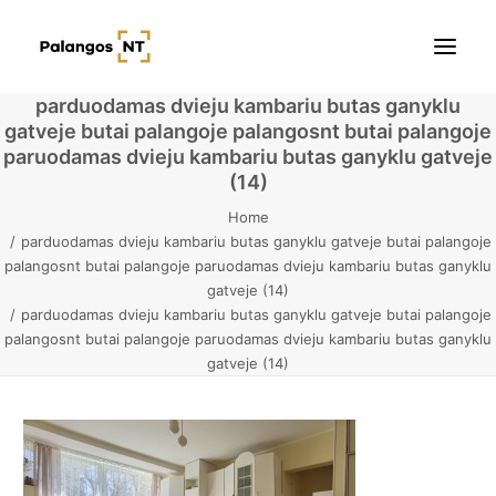
parduodamas dvieju kambariu butas ganyklu
gatveje butai palangoje palangosnt butai palangoje
Pradžia
paruodamas dvieju kambariu butas ganyklu gatveje
(14)
Butai
Home
parduodamas dvieju kambariu butas ganyklu gatveje butai palangoje
Namai / Kotedžai
palangosnt butai palangoje paruodamas dvieju kambariu butas ganyklu
gatveje (14)
Žemės sklypai
parduodamas dvieju kambariu butas ganyklu gatveje butai palangoje
palangosnt butai palangoje paruodamas dvieju kambariu butas ganyklu
Kontaktai
gatveje (14)