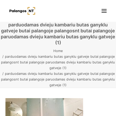
parduodamas dvieju kambariu butas ganyklu
gatveje butai palangoje palangosnt butai palangoje
Pradžia
paruodamas dvieju kambariu butas ganyklu gatveje
(1)
Butai
Home
parduodamas dvieju kambariu butas ganyklu gatveje butai palangoje
Namai / Kotedžai
palangosnt butai palangoje paruodamas dvieju kambariu butas ganyklu
gatveje (1)
Žemės sklypai
parduodamas dvieju kambariu butas ganyklu gatveje butai palangoje
palangosnt butai palangoje paruodamas dvieju kambariu butas ganyklu
Kontaktai
gatveje (1)