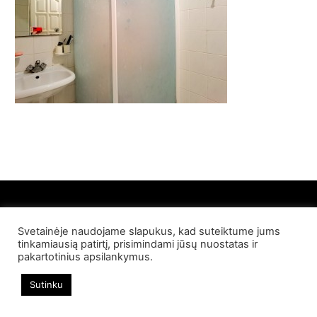
Svetainėje naudojame slapukus, kad suteiktume jums
© 2022 Palangos NT. Visos teisės saugomos
tinkamiausią patirtį, prisimindami jūsų nuostatas ir
pakartotinius apsilankymus.
Sutinku