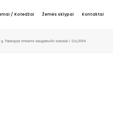
amai / Kotedžai
Žemės sklypai
Kontaktai
. Palangoje tinkantis daugiabučio statybai
DJI_0054