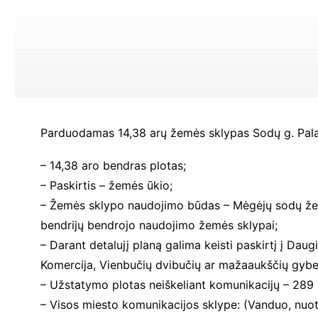
Parduodamas 14,38 arų žemės sklypas Sodų g. Pal
– 14,38 aro bendras plotas;
– Paskirtis – žemės ūkio;
– Žemės sklypo naudojimo būdas – Mėgėjų sodų žem
bendrijų bendrojo naudojimo žemės sklypai;
– Darant detalujį planą galima keisti paskirtį į Daug
Komercija, Vienbučių dvibučių ar mažaaukščių gyb
– Užstatymo plotas neiškeliant komunikacijų – 289 
– Visos miesto komunikacijos sklype: (Vanduo, nuote