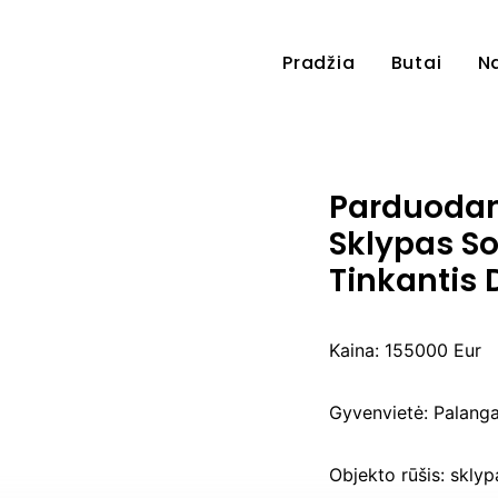
Pradžia
Butai
N
Parduodam
Sklypas So
Tinkantis 
Kaina:
155000 Eur
Gyvenvietė:
Palang
Objekto rūšis:
sklyp