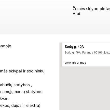
Žemės sklypo plota
Arai
angoje
Sodų g. 40A
Sodų g. 40A, Palanga 00106, Liet
View larger map
ės sklypai ir sodininkų
iabučių statybos ,
enamųjų namų statybos.
kv.m.
kos, dujos ir elektra)