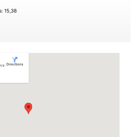
s:
15,38
Directions
uva