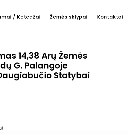
amai / Kotedžai
Žemės sklypai
Kontaktai
as 14,38 Arų Žemės
dų G. Palangoje
Daugiabučio Statybai
a
ai