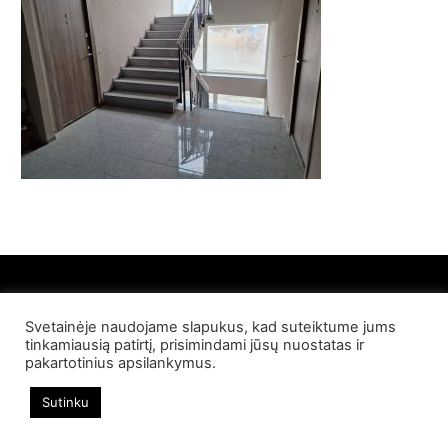
Svetainėje naudojame slapukus, kad suteiktume jums
© 2022 Palangos NT. Visos teisės saugomos
tinkamiausią patirtį, prisimindami jūsų nuostatas ir
pakartotinius apsilankymus.
Sutinku