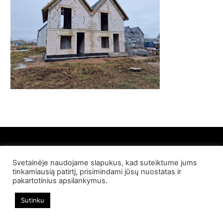
Svetainėje naudojame slapukus, kad suteiktume jums
© 2022 Palangos NT. Visos teisės saugomos
tinkamiausią patirtį, prisimindami jūsų nuostatas ir
pakartotinius apsilankymus.
Sutinku