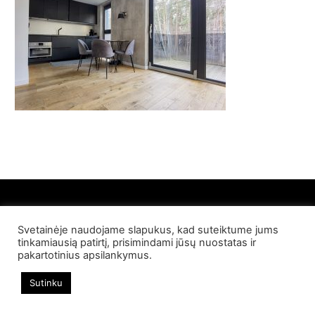
Svetainėje naudojame slapukus, kad suteiktume jums
© 2022 Palangos NT. Visos teisės saugomos
tinkamiausią patirtį, prisimindami jūsų nuostatas ir
pakartotinius apsilankymus.
Sutinku