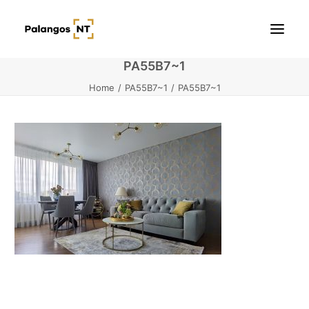
PA55B7~1
Home
PA55B7~1
PA55B7~1
Pradžia
Butai
Namai / Kotedžai
Žemės sklypai
Kontaktai