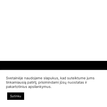
Svetainėje naudojame slapukus, kad suteiktume jums
© 2022 Palangos NT. Visos teisės saugomos
tinkamiausią patirtį, prisimindami jūsų nuostatas ir
pakartotinius apsilankymus.
Sutinku