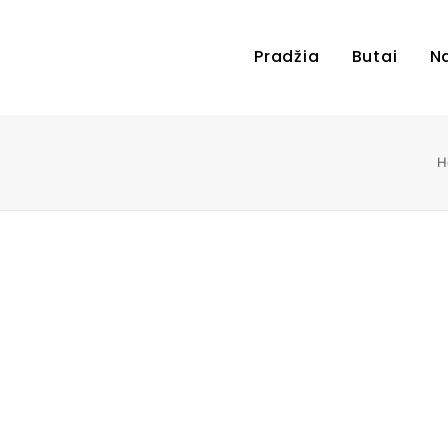
Pradžia
Butai
N
H