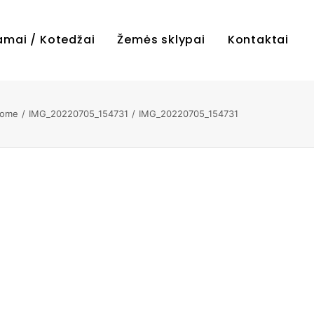
amai / Kotedžai
Žemės sklypai
Kontaktai
ome
IMG_20220705_154731
IMG_20220705_154731