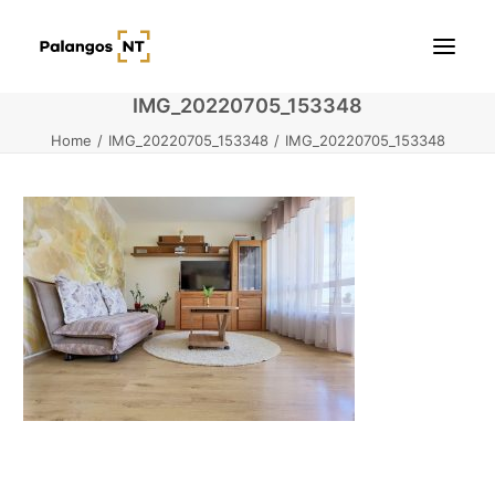
IMG_20220705_153348
Home
IMG_20220705_153348
IMG_20220705_153348
Pradžia
Butai
Namai / Kotedžai
Žemės sklypai
Kontaktai