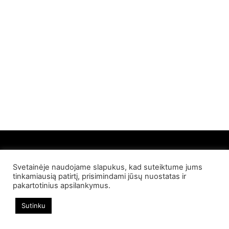
Svetainėje naudojame slapukus, kad suteiktume jums
© 2022 Palangos NT. Visos teisės saugomos
tinkamiausią patirtį, prisimindami jūsų nuostatas ir
pakartotinius apsilankymus.
Sutinku