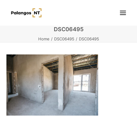
DSC06495
Home
DSC06495
DSC06495
Pradžia
Butai
Namai / Kotedžai
Žemės sklypai
Kontaktai