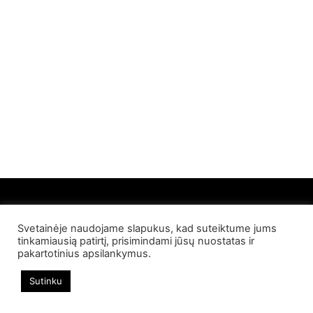
Svetainėje naudojame slapukus, kad suteiktume jums
© 2022 Palangos NT. Visos teisės saugomos
tinkamiausią patirtį, prisimindami jūsų nuostatas ir
pakartotinius apsilankymus.
Sutinku