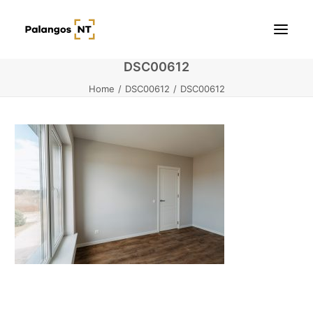
DSC00612
Home
DSC00612
DSC00612
Pradžia
Butai
Namai / Kotedžai
Žemės sklypai
Kontaktai