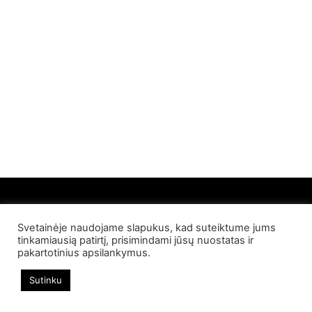
Svetainėje naudojame slapukus, kad suteiktume jums
© 2022 Palangos NT. Visos teisės saugomos
tinkamiausią patirtį, prisimindami jūsų nuostatas ir
pakartotinius apsilankymus.
Sutinku