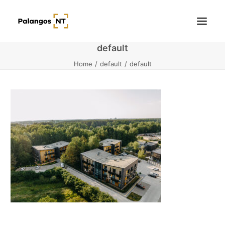
default
Home
default
default
Pradžia
Butai
Namai / Kotedžai
Žemės sklypai
Kontaktai