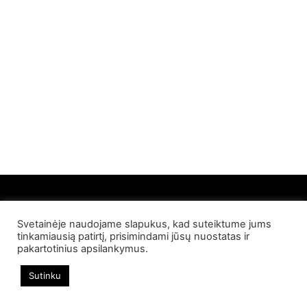
Svetainėje naudojame slapukus, kad suteiktume jums
© 2022 Palangos NT. Visos teisės saugomos
tinkamiausią patirtį, prisimindami jūsų nuostatas ir
pakartotinius apsilankymus.
Sutinku