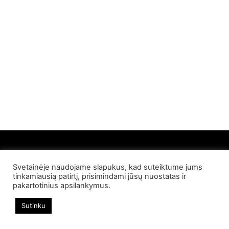
Svetainėje naudojame slapukus, kad suteiktume jums
© 2022 Palangos NT. Visos teisės saugomos
tinkamiausią patirtį, prisimindami jūsų nuostatas ir
pakartotinius apsilankymus.
Sutinku