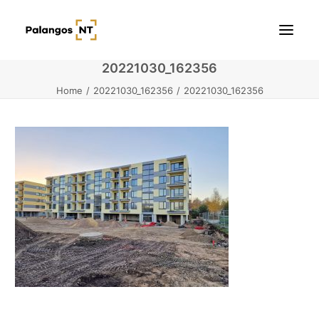
20221030_162356
Home
20221030_162356
20221030_162356
Pradžia
Butai
Namai / Kotedžai
Žemės sklypai
Kontaktai