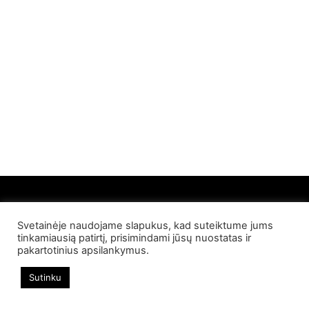
Svetainėje naudojame slapukus, kad suteiktume jums
© 2022 Palangos NT. Visos teisės saugomos
tinkamiausią patirtį, prisimindami jūsų nuostatas ir
pakartotinius apsilankymus.
Sutinku