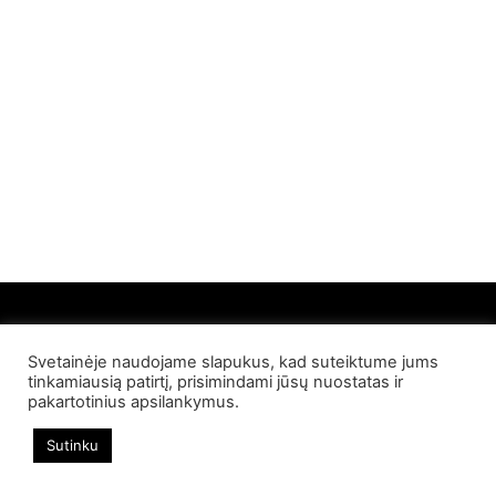
Svetainėje naudojame slapukus, kad suteiktume jums
© 2022 Palangos NT. Visos teisės saugomos
tinkamiausią patirtį, prisimindami jūsų nuostatas ir
pakartotinius apsilankymus.
Sutinku