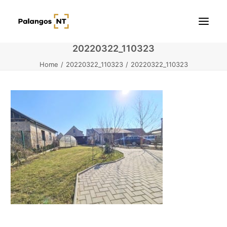
20220322_110323
Home
20220322_110323
20220322_110323
Pradžia
Butai
Namai / Kotedžai
Žemės sklypai
Kontaktai