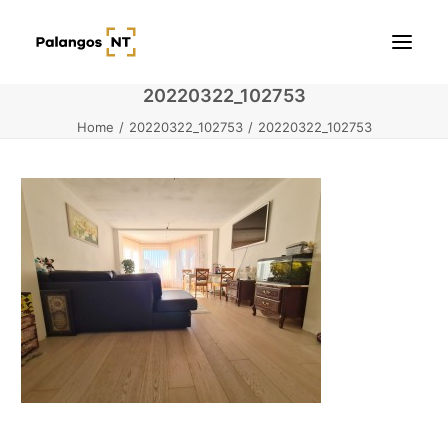
20220322_102753
Home
20220322_102753
20220322_102753
Pradžia
Butai
Namai / Kotedžai
Žemės sklypai
Kontaktai