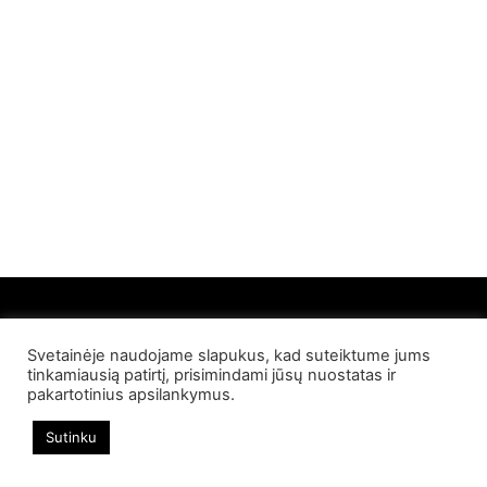
Svetainėje naudojame slapukus, kad suteiktume jums
© 2022 Palangos NT. Visos teisės saugomos
tinkamiausią patirtį, prisimindami jūsų nuostatas ir
pakartotinius apsilankymus.
Sutinku