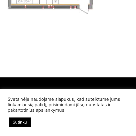
Svetainėje naudojame slapukus, kad suteiktume jums
© 2022 Palangos NT. Visos teisės saugomos
tinkamiausią patirtį, prisimindami jūsų nuostatas ir
pakartotinius apsilankymus.
Sutinku