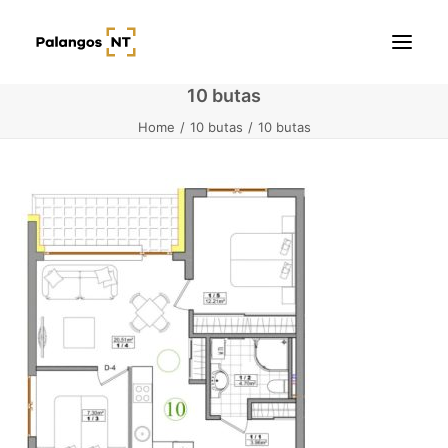
10 butas
Home
10 butas
10 butas
Pradžia
Butai
Namai / Kotedžai
Žemės sklypai
Kontaktai