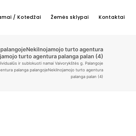
amai / Kotedžai
Žemės sklypai
Kontaktai
 palangojeNekilnojamojo turto agentura
amojo turto agentura palanga palan (4)
vidualūs ir sublokuoti namai Vaivorykštės g. Palangoje
gentura palanga palangojeNekilnojamojo turto agentura
palanga palan (4)