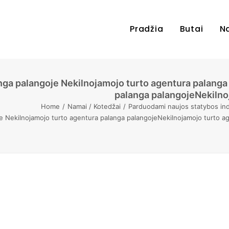
Pradžia
Butai
N
nga palangoje Nekilnojamojo turto agentura palanga
palanga palangojeNekilnoj
Home
Namai / Kotedžai
Parduodami naujos statybos indi
e Nekilnojamojo turto agentura palanga palangojeNekilnojamojo turto a