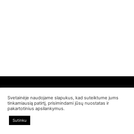
Svetainėje naudojame slapukus, kad suteiktume jums
© 2022 Palangos NT. Visos teisės saugomos
tinkamiausią patirtį, prisimindami jūsų nuostatas ir
pakartotinius apsilankymus.
Sutinku