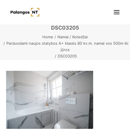
DSC03205
Home
Namai / Kotedžai
Pradžia
Parduodami naujos statybos A+ klasės 80 kv.m. namai vos 500m iki
jūros
Butai
DSC03205
Namai / Kotedžai
Žemės sklypai
Kontaktai