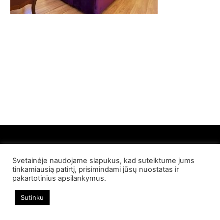
Svetainėje naudojame slapukus, kad suteiktume jums
© 2022 Palangos NT. Visos teisės saugomos
tinkamiausią patirtį, prisimindami jūsų nuostatas ir
pakartotinius apsilankymus.
Sutinku