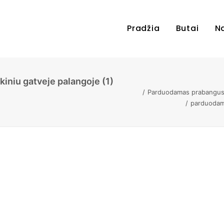
Pradžia
Butai
N
niu gatveje palangoje (1)
Parduodamas prabangus 
parduodama