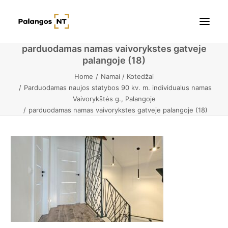
parduodamas namas vaivorykstes gatveje
palangoje (18)
Pradžia
Home
Namai / Kotedžai
Parduodamas naujos statybos 90 kv. m. individualus namas
Butai
Vaivorykštės g., Palangoje
parduodamas namas vaivorykstes gatveje palangoje (18)
Namai / Kotedžai
Žemės sklypai
Kontaktai