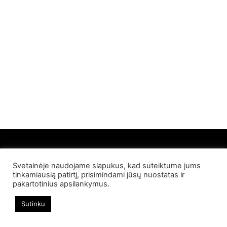
Svetainėje naudojame slapukus, kad suteiktume jums
© 2022 Palangos NT. Visos teisės saugomos
tinkamiausią patirtį, prisimindami jūsų nuostatas ir
pakartotinius apsilankymus.
Sutinku