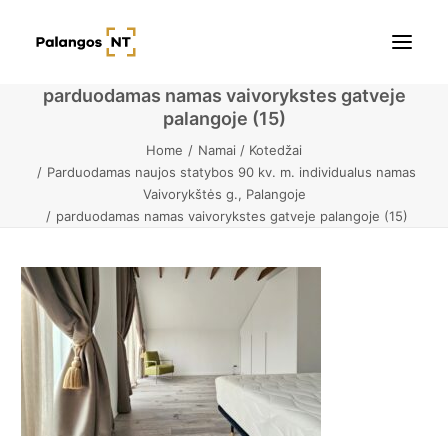
parduodamas namas vaivorykstes gatveje
palangoje (15)
Pradžia
Home
Namai / Kotedžai
Parduodamas naujos statybos 90 kv. m. individualus namas
Butai
Vaivorykštės g., Palangoje
parduodamas namas vaivorykstes gatveje palangoje (15)
Namai / Kotedžai
Žemės sklypai
Kontaktai