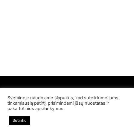
Svetainėje naudojame slapukus, kad suteiktume jums
© 2022 Palangos NT. Visos teisės saugomos
tinkamiausią patirtį, prisimindami jūsų nuostatas ir
pakartotinius apsilankymus.
Sutinku