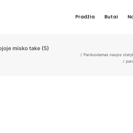
Pradžia
Butai
N
oje misko take (5)
Parduodamas naujos statyb
par