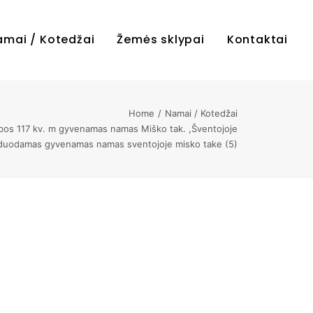
amai / Kotedžai
Žemės sklypai
Kontaktai
Home
Namai / Kotedžai
os 117 kv. m gyvenamas namas Miško tak. ,Šventojoje
duodamas gyvenamas namas sventojoje misko take (5)