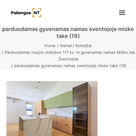
parduodamas gyvenamas namas sventojoje misko
take (18)
Pradžia
Home
Namai / Kotedžai
Parduodamas naujos statybos 117 kv. m gyvenamas namas Miško tak.
Butai
,Šventojoje
parduodamas gyvenamas namas sventojoje misko take (18)
Namai / Kotedžai
Žemės sklypai
Kontaktai