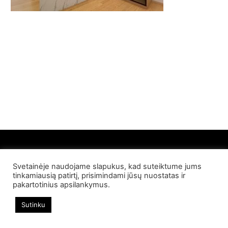
Svetainėje naudojame slapukus, kad suteiktume jums
© 2022 Palangos NT. Visos teisės saugomos
tinkamiausią patirtį, prisimindami jūsų nuostatas ir
pakartotinius apsilankymus.
Sutinku